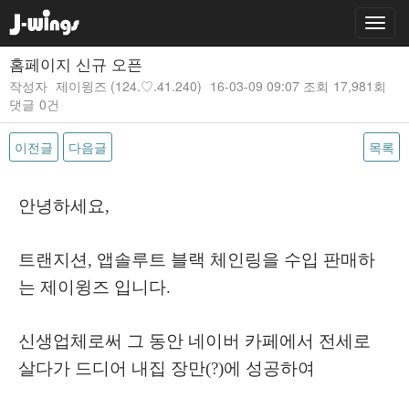
홈페이지 신규 오픈
작성자
제이윙즈
(124.♡.41.240)
16-03-09 09:07
조회
17,981회
댓글
0건
이전글
다음글
목록
본문
안녕하세요,
트랜지션, 앱솔루트 블랙 체인링을 수입 판매하
는 제이윙즈 입니다.
신생업체로써 그 동안 네이버 카페에서 전세로
살다가 드디어 내집 장만(?)에 성공하여