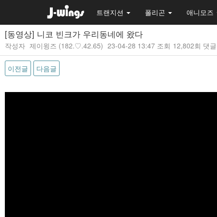
트랜지션
폴리곤
애니모즈
[동영상] 니코 빈크가 우리동네에 왔다
작성자
제이윙즈
(182.♡.42.65)
23-04-28 13:47
조회
12,802회
댓글
이전글
다음글
본문