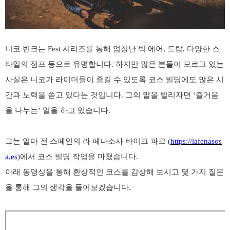
니코 빈크는
Fest
시리즈를 통해 엄청난 빅 에어
,
드랍
,
다양한 스
타일의 점프 등으로 유명합니다
.
하지만 많은 분들이 모르고 있는
사실은 니코가 라이더들이 즐길 수 있도록 코스 빌딩에도 많은 시
간과 노력을 쏟고 있다는 것입니다
.
그의 말을 빌리자면
‘
즐거움
을 나누는
’
일을 하고 있습니다
.
그는 얼마 전 스페인의 라 페나소사 바이크 파크
(
https://lafenasos
a.es
)
에서 코스 빌딩 작업을 마쳤습니다
.
아래 동영상을 통해 환상적인 코스를 감상해 보시고 몇 가지 질문
을 통해 그의 생각을 들어보겠습니다
.