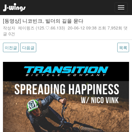
[동영상] 니코빈크, 빌더의 길을 묻다
작성자
제이윙즈
(125.♡.66.133)
20-06-12 09:38
조회
7,952회
댓
글
0건
이전글
다음글
목록
본문