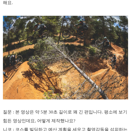
해요
.
질문
:
본 영상은 약
5
분
30
초 길이로 꽤 긴 편입니다
.
평소에 보기
힘든 영상인데요
,
어떻게 제작했나요
?
니코
:
코스를 빌딩하고 예산 계획을 세우고 촬영감독을 섭외하는