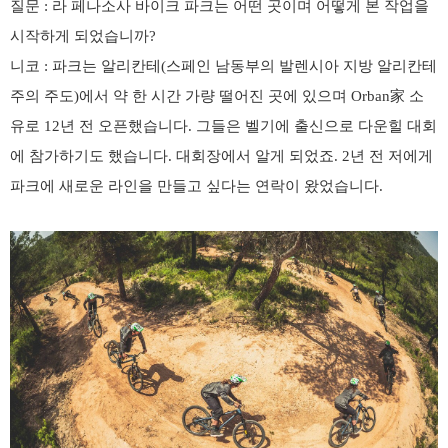
질문
:
라 페나소사 바이크 파크는 어떤 곳이며 어떻게 본 작업을
시작하게 되었습니까
?
니코
:
파크는 알리칸테
(
스페인 남동부의 발렌시아 지방 알리칸테
주의 주도
)
에서 약 한 시간 가량 떨어진 곳에 있으며
Orban
家
소
유로
12
년 전 오픈했습니다
.
그들은 벨기에 출신으로 다운힐 대회
에 참가하기도 했습니다
.
대회장에서 알게 되었죠
. 2
년 전 저에게
파크에 새로운 라인을 만들고 싶다는 연락이 왔었습니다
.