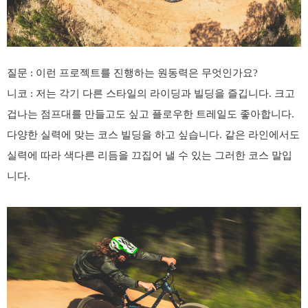
질문
:
이런 프로젝트를 진행하는 원동력은 무엇인가요
?
니코
:
저는 각기 다른 스타일의 라이딩과 빌딩을 즐깁니다
.
크고
겁나는 점프대를 만들고도 싶고 플로우한 트레일도 좋아합니다
.
다양한 실력에 맞는 코스 빌딩을 하고 싶습니다
.
같은 라인에서도
실력에 따라 색다른 리듬을 끄집어 낼 수 있는 그러한 코스 말입
니다
.