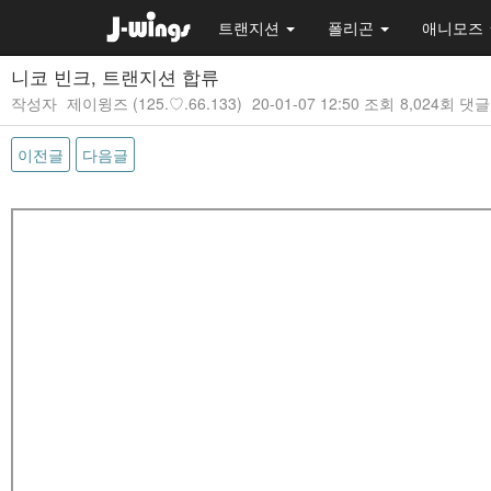
트랜지션
폴리곤
애니모즈
니코 빈크, 트랜지션 합류
작성자
제이윙즈
(125.♡.66.133)
20-01-07 12:50
조회
8,024회
댓글
이전글
다음글
본문