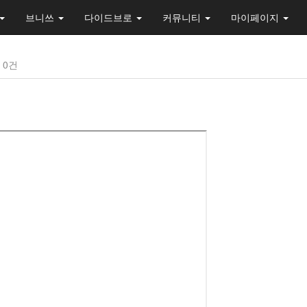
브니쓰
다이드브로
커뮤니티
마이페이지
0건