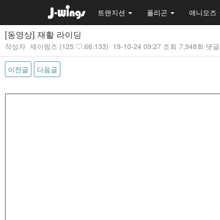
트랜지션
폴리곤
애니모즈
[동영상] 재활 라이딩
작성자
제이윙즈
(125.♡.66.133)
19-10-24 09:27
조회
7,948회
댓글
이전글
다음글
본문