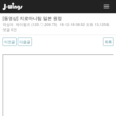
[동영상] 지로마니팀 일본 원정
작성자
제이윙즈
(125.♡.209.75)
18-12-18 08:52
조회
13,125회
댓글
0건
이전글
다음글
목록
본문