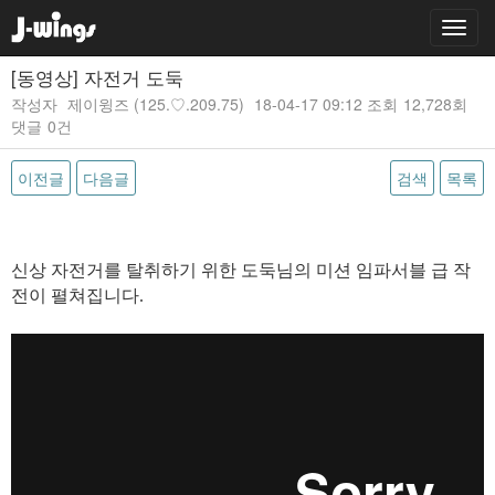
[동영상] 자전거 도둑
작성자
제이윙즈
(125.♡.209.75)
18-04-17 09:12
조회
12,728회
댓글
0건
이전글
다음글
검색
목록
본문
신상 자전거를 탈취하기 위한 도둑님의 미션 임파서블 급 작
전이 펼쳐집니다.