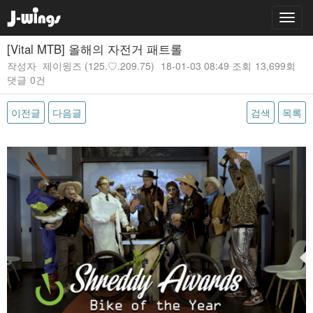
[Vital MTB] 올해의 자전거 패트롤
작성자
제이윙즈
(125.♡.209.75)
18-01-03 08:49
조회
13,699회
댓글
0건
이전글
다음글
검색
목록
본문