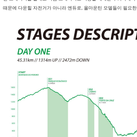
때문에 다운힐 자전거가 아니라 엔듀로, 올마운틴 모델들이 필요한