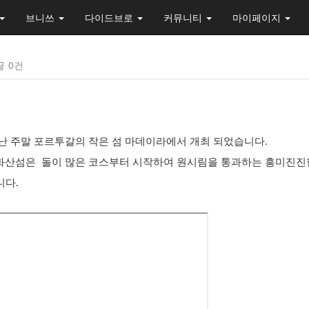
브니쓰
다이드브로
커뮤니티
마이페이지
글
0건
 지난 주말 포르투갈의 작은 섬 마데이라에서 개최 되었습니다.
화산
섬은
돌이 많은 코스부터 시작하여 원시림을 통과하는 흥미진진
니다.