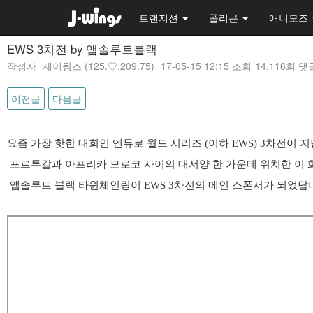
트랜지션
폴리곤
애니모즈
EWS 3차전 by 앱솔루트블랙
작성자
제이윙즈
(125.♡.209.75)
17-05-15 12:15
조회
14,116회
댓
이전글
다음글
본문
요즘 가장 핫한 대회인 엔듀로 월드 시리즈 (이하 EWS) 3차전이
포르투갈과 아프리카 모로코 사이의 대서양 한 가운데 위치한
이 
앱솔루트 블랙 타원체인링이 EWS 3차전의 메인 스폰서가 되었답