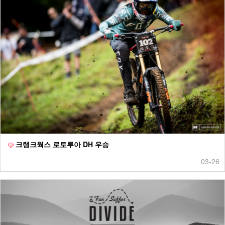
크랭크웍스 로토루아 DH 우승
03-26