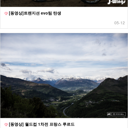
[동영상]트랜지션 evo팀 탄생
05-12
[동영상] 월드컵 1차전 프랑스 루르드