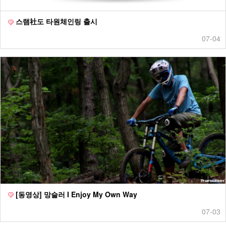
스램社도 타원체인링 출시
07-04
[동영상] 망슬러 I Enjoy My Own Way
07-03