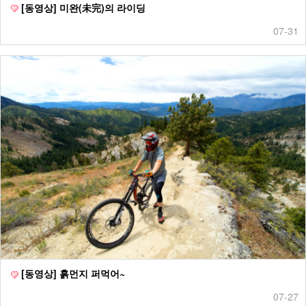
[동영상] 미완(未完)의 라이딩
07-31
[동영상] 흙먼지 퍼먹어~
07-27